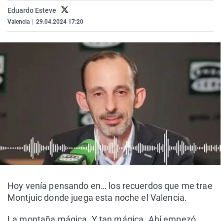
La rosa de los vientos
Caso
Extremadura
Virales
Eduardo Esteve
Valencia
|
29.04.2024 17:20
Gente viajera
Retornados
Galicia
Televisión
Como el perro y el gat
Equipo de investigaci
La Rioja
Elecciones
Operación Viuda Negr
Navarra
País Vasco
Hoy venía pensando en… los recuerdos que me trae
Montjuic donde juega esta noche el Valencia.
La montaña mágica. Y tan mágica. Ahí empezó