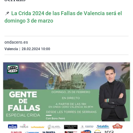
La rosa de los vientos
Caso
Extremadura
Virales
📌
La Crida 2024 de las Fallas de Valencia será el
Gente viajera
Retornados
Galicia
Televisión
domingo 3 de marzo
Como el perro y el gat
Equipo de investigaci
La Rioja
Elecciones
Operación Viuda Negr
Navarra
ondacero.es
País Vasco
Valencia
|
28.02.2024 10:00