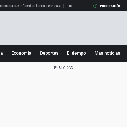
uncionaria que informó de la crisis en Ceuta
"No hay mafias, que no nos engañen": exper
Programación
ña
Economía
Deportes
El tiempo
Más noticias
Fútbol
Sociedad
Baloncesto
Mundo
Tenis
Salud
Motor
Cultura
Ciencia y Tecnología
adrid
Gastronomía
nciana
Medio ambiente