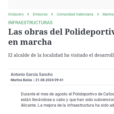
La rosa de los vientos
Caso
Extremadura
Gente viajera
Retornados
Galicia
Ondacero
Emisoras
Comunidad Valenciana
Marina
Como el perro y el
Equipo de investigación
La Rioja
INFRAESTRUCTURAS
gato
Las obras del Polideporti
Operación Viuda
Navarra
Negra
País Vasco
en marcha
El alcalde de la localidad ha visitado el desarro
Antonio García Sancho
Marina Baixa
|
21.08.2024 09:41
Durante el mes de agosto el Polideportivo de Call
están llevándose a cabo y que han sido subvencion
Alicante. La mejora de la infraestructura ha sido a