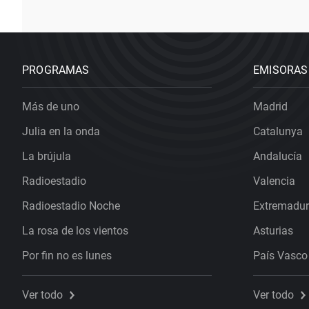
PROGRAMAS
EMISORAS
Más de uno
Madrid
Julia en la onda
Catalunya
La brújula
Andalucía
Radioestadio
Valencia
Radioestadio Noche
Extremadu
La rosa de los vientos
Asturias
Por fin no es lunes
País Vasco
Ver todo
Ver todo