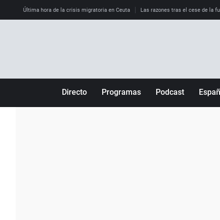
Última hora de la crisis migratoria en Ceuta
Las razones tras el cese de la f
Directo
Programas
Podcast
Espa
Más de uno
Los Perseguidos
Andalucía
Por fin
Malas decisiones
Aragón
Julia en la onda
Expedientes del más allá
Baleares
La brújula
El viaje del Guernica
Cantabria
Radioestadio
Invisibles
Cataluña
Radioestadio noche
Prohibido morirse
Comunidad de M
El colegio invisible
Esto no ha pasado
Comunitat Vale