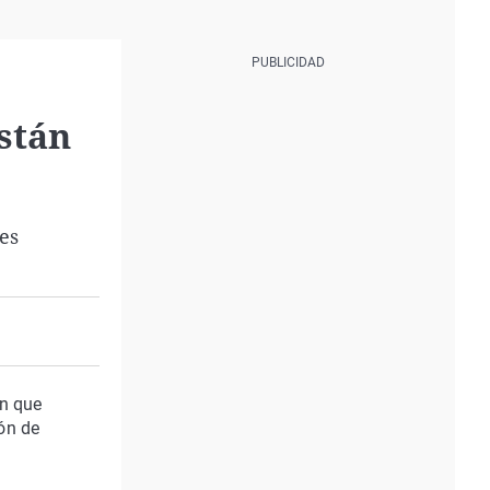
stán
es
ón que
ón de