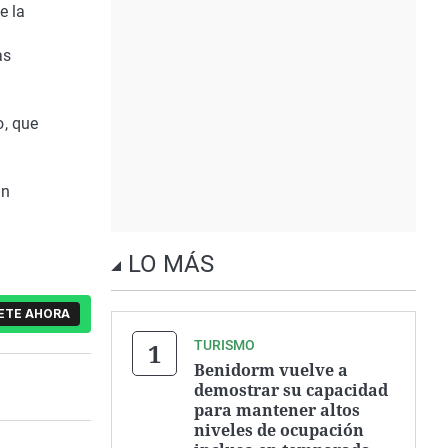
e la
as
o, que
on
LO MÁS
ETE AHORA
TURISMO
Benidorm vuelve a
demostrar su capacidad
para mantener altos
niveles de ocupación