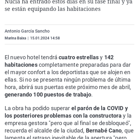
Nucía ha entrado estos días en su fase final y ya
La rosa de los vientos
Caso
Extremadura
Virales
se están equipando las habitaciones
Gente viajera
Retornados
Galicia
Televisión
Como el perro y el gat
Equipo de investigaci
La Rioja
Elecciones
Antonio García Sancho
Operación Viuda Negr
Navarra
Marina Baixa
|
15.01.2024 14:58
País Vasco
El nuevo hotel tendrá
cuatro estrellas
y
142
habitaciones
completamente preparadas para dar
el mayor confort a los deportistas que se alojen en
ellas. Si no se presenta ningún problema de última
hora, abrirá sus puertas este próximo mes de abril,
generando 100 puestos de trabajo
.
La obra ha podido superar
el parón de la COVID y
los posteriores problemas con la constructora
y la
empresa gestora "pero que al final se desbloqueó",
recuerda el alcalde de la ciudad,
Bernabé Cano
, que
lamenta el retraso inevitable de la apertura "pero