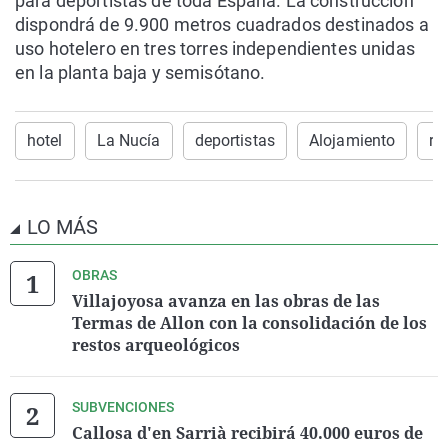
para deportistas de toda España. La construcción
dispondrá de 9.900 metros cuadrados destinados a
uso hotelero en tres torres independientes unidas
en la planta baja y semisótano.
hotel
La Nucía
deportistas
Alojamiento
re
LO MÁS
OBRAS
Villajoyosa avanza en las obras de las
Termas de Allon con la consolidación de los
restos arqueológicos
SUBVENCIONES
Callosa d'en Sarrià recibirá 40.000 euros de