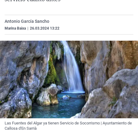
La rosa de los vientos
Caso
Extremadura
Virales
Gente viajera
Retornados
Galicia
Televisión
Antonio García Sancho
Como el perro y el gat
Equipo de investigaci
La Rioja
Elecciones
Marina Baixa
|
26.03.2024 13:22
Operación Viuda Negr
Navarra
País Vasco
Las Fuentes del Algar ya tienen Servicio de Socorrismo | Ayuntamiento de
Callosa d'En Sarrià