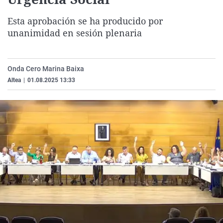
La rosa de los vientos
Caso
Extremadura
Virales
Esta aprobación se ha producido por
Gente viajera
Retornados
Galicia
Televisión
unanimidad en sesión plenaria
Como el perro y el gat
Equipo de investigaci
La Rioja
Elecciones
Operación Viuda Negr
Navarra
Onda Cero Marina Baixa
País Vasco
Altea
|
01.08.2025 13:33