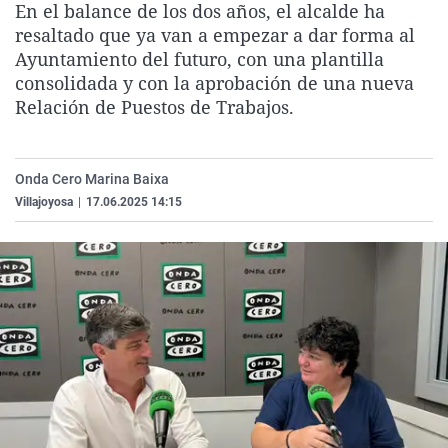
En el balance de los dos años, el alcalde ha
La rosa de los vientos
Caso
Extremadura
Virales
resaltado que ya van a empezar a dar forma al
Gente viajera
Retornados
Galicia
Televisión
Ayuntamiento del futuro, con una plantilla
consolidada y con la aprobación de una nueva
Como el perro y el gat
Equipo de investigaci
La Rioja
Elecciones
Relación de Puestos de Trabajos.
Operación Viuda Negr
Navarra
País Vasco
Onda Cero Marina Baixa
Villajoyosa
|
17.06.2025 14:15