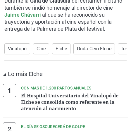
Durante la
Gala de Clausula
del certamen ilicitano
también se rindió homenaje al director de cine
Jaime Chávarri
al que se ha reconocido su
trayectoria y aportación al cine español con la
entrega de la Palmera de Plata del festival.
Vinalopó
Cine
Elche
Onda Cero Elche
fest
Lo más Elche
CON MÁS DE 1.200 PARTOS ANUALES
El Hospital Universitario del Vinalopó de
Elche se consolida como referente en la
atención al nacimiento
EL DÍA SE OSCURECERÁ DE GOLPE