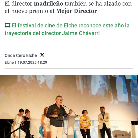
El director
madrileño
también se ha alzado con
La rosa de los vientos
Caso
Extremadura
Virales
el nuevo premio al
Mejor Director
Gente viajera
Retornados
Galicia
Televisión
🎞
El festival de cine de Elche reconoce este año la
Como el perro y el gat
Equipo de investigaci
La Rioja
Elecciones
trayectoria del director Jaime Chávarri
Operación Viuda Negr
Navarra
País Vasco
Onda Cero Elche
Elche
|
19.07.2025 18:29