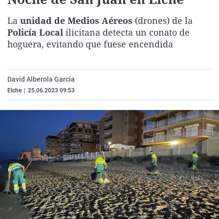
La rosa de los vientos
Caso
Extremadura
Virales
La
unidad de Medios Aéreos
(drones) de la
Gente viajera
Retornados
Galicia
Televisión
Policía Local
ilicitana detecta un conato de
Como el perro y el gat
Equipo de investigaci
La Rioja
Elecciones
hoguera, evitando que fuese encendida
Operación Viuda Negr
Navarra
País Vasco
David Alberola García
Elche
|
25.06.2023 09:53