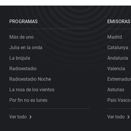
PROGRAMAS
EMISORAS
Más de uno
Madrid
Julia en la onda
Catalunya
La brújula
Andalucía
Radioestadio
Valencia
Radioestadio Noche
Extremadu
La rosa de los vientos
Asturias
Por fin no es lunes
País Vasco
Ver todo
Ver todo