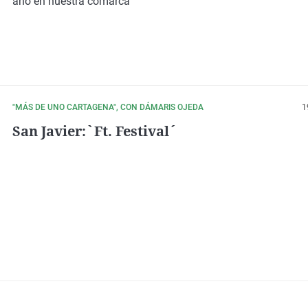
año en nuestra comarca
"MÁS DE UNO CARTAGENA", CON DÁMARIS OJEDA
1
San Javier:`Ft. Festival´