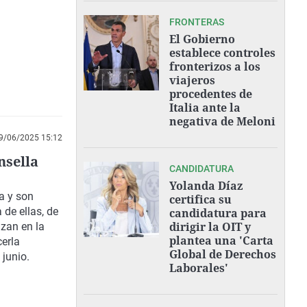
FRONTERAS
El Gobierno
establece controles
fronterizos a los
viajeros
procedentes de
Italia ante la
negativa de Meloni
9/06/2025 15:12
nsella
CANDIDATURA
Yolanda Díaz
a y son
certifica su
de ellas, de
candidatura para
dirigir la OIT y
izan en la
plantea una 'Carta
cerla
Global de Derechos
 junio.
Laborales'