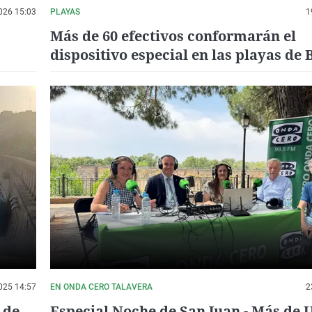
026 15:03
PLAYAS
1
Más de 60 efectivos conformarán el
dispositivo especial en las playas de
para la ‘Nit de Sant Joan’
025 14:57
EN ONDA CERO TALAVERA
2
 de
Especial Noche de San Juan - Más de 