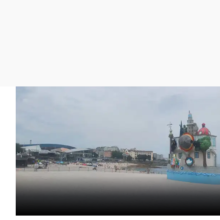
La rosa de los vientos
Caso
Extremadura
Gente viajera
Retornados
Galicia
Como el perro y el
Equipo de investigación
La Rioja
gato
Operación Viuda
Navarra
Negra
País Vasco