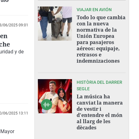
VIAJAR EN AVIÓN
Todo lo que cambia
con la nueva
3/06/2025 09:01
normativa de la
 en
Unión Europea
para pasajeros
lche
aéreos: equipaje,
guridad
y de
retrasos e
indemnizaciones
HISTÒRIA DEL DARRER
SEGLE
La música ha
canviat la manera
de vestir i
0/06/2025 13:11
d'entendre el món
al llarg de les
dècades
l Mayor