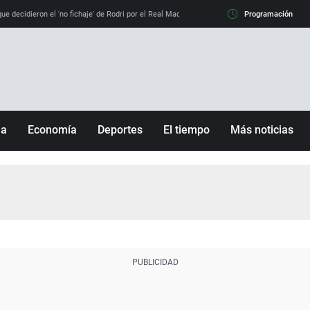
e decidieron el 'no fichaje' de Rodri por el Real Madrid y su 'sí' al Barça
Programación
La llamada de
ña
Economía
Deportes
El tiempo
Más noticias
Fútbol
Sociedad
Baloncesto
Mundo
Tenis
Salud
Motor
Cultura
Ciencia y Tecnología
adrid
Gastronomía
nciana
Medio ambiente