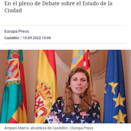
En el pleno de Debate sobre el Estado de la
La rosa de los vientos
Caso
Extremadura
Virales
Ciudad
Gente viajera
Retornados
Galicia
Televisión
Como el perro y el gat
Equipo de investigaci
La Rioja
Elecciones
Europa Press
Operación Viuda Negr
Navarra
Castellón
|
15.09.2022 15:00
País Vasco
Amparo Marco, alcaldesa de Castellón. | Europa Press