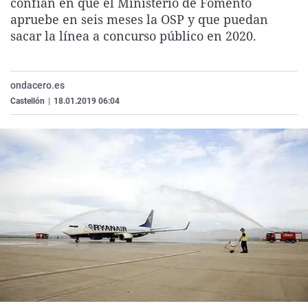
confían en que el Ministerio de Fomento
La rosa de los vientos
Caso
Extremadura
Virales
apruebe en seis meses la OSP y que puedan
sacar la línea a concurso público en 2020.
Gente viajera
Retornados
Galicia
Televisión
Como el perro y el gat
Equipo de investigaci
La Rioja
Elecciones
Operación Viuda Negr
Navarra
ondacero.es
Castellón
|
18.01.2019 06:04
País Vasco