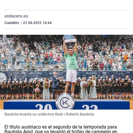
La rosa de los vientos
Caso
Extremadura
Virales
Gente viajera
Retornados
Galicia
Televisión
ondacero.es
Castellón
|
01.08.2022 14:44
Como el perro y el gat
Equipo de investigaci
La Rioja
Elecciones
Operación Viuda Negr
Navarra
País Vasco
Bautista levanta su undécimo título | Roberto Bautista
El título austriaco es el segundo de la temporada para
Bautista Agut, que ya levantó el trofeo de campeón en