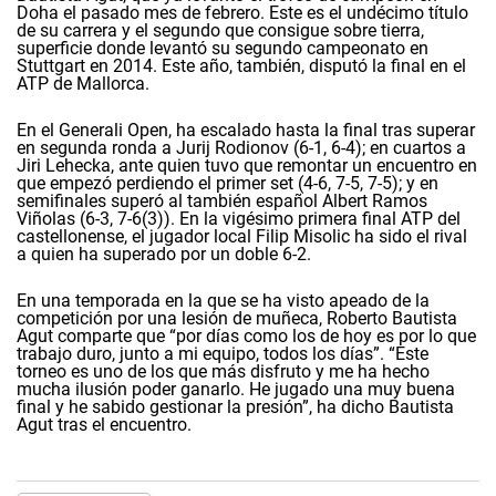
Doha el pasado mes de febrero. Este es el undécimo título
de su carrera y el segundo que consigue sobre tierra,
superficie donde levantó su segundo campeonato en
Stuttgart en 2014. Este año, también, disputó la final en el
ATP de Mallorca.
En el Generali Open, ha escalado hasta la final tras superar
en segunda ronda a Jurij Rodionov (6-1, 6-4); en cuartos a
Jiri Lehecka, ante quien tuvo que remontar un encuentro en
que empezó perdiendo el primer set (4-6, 7-5, 7-5); y en
semifinales superó al también español Albert Ramos
Viñolas (6-3, 7-6(3)). En la vigésimo primera final ATP del
castellonense, el jugador local Filip Misolic ha sido el rival
a quien ha superado por un doble 6-2.
En una temporada en la que se ha visto apeado de la
competición por una lesión de muñeca, Roberto Bautista
Agut comparte que “por días como los de hoy es por lo que
trabajo duro, junto a mi equipo, todos los días”. “Este
torneo es uno de los que más disfruto y me ha hecho
mucha ilusión poder ganarlo. He jugado una muy buena
final y he sabido gestionar la presión”, ha dicho Bautista
Agut tras el encuentro.