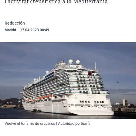
l'activitat creuerística a la Mediterrània.
La rosa de los vientos
Caso
Extremadura
Virales
Gente viajera
Retornados
Galicia
Televisión
Redacción
Como el perro y el gat
Equipo de investigaci
La Rioja
Elecciones
Madrid
|
17.04.2023 08:49
Operación Viuda Negr
Navarra
País Vasco
Vuelve el turismo de cruceros | Autoridad portuaria