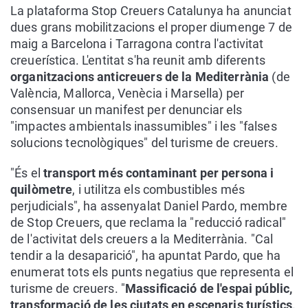
La plataforma Stop Creuers Catalunya ha anunciat
dues grans mobilitzacions el proper diumenge 7 de
maig a Barcelona i Tarragona contra l'activitat
creuerística. L'entitat s'ha reunit amb diferents
organitzacions anticreuers de la Mediterrània
(de
València, Mallorca, Venècia i Marsella) per
consensuar un manifest per denunciar els
"impactes ambientals inassumibles" i les "falses
solucions tecnològiques" del turisme de creuers.
"És el
transport més contaminant per persona i
quilòmetre
, i utilitza els combustibles més
perjudicials", ha assenyalat Daniel Pardo, membre
de Stop Creuers, que reclama la "reducció radical"
de l'activitat dels creuers a la Mediterrània. "Cal
tendir a la desaparició", ha apuntat Pardo, que ha
enumerat tots els punts negatius que representa el
turisme de creuers. "
Massificació de l'espai públic,
transformació de les ciutats en escenaris turístics,