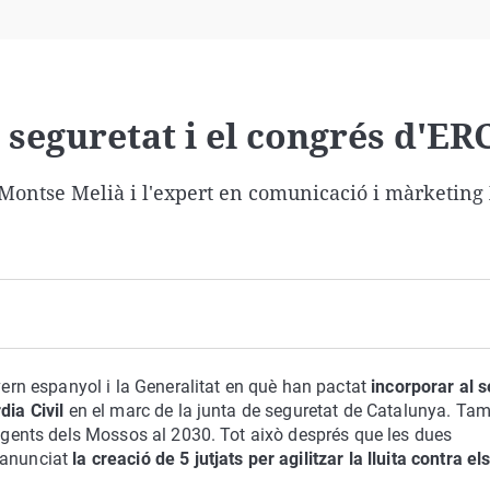
Virales
Televisión
Elecciones
: seguretat i el congrés d'ER
a Montse Melià i l'expert en comunicació i màrketing
overn espanyol i la Generalitat en què han pactat
incorporar al s
dia Civil
en el marc de la junta de seguretat de Catalunya. Ta
 agents dels Mossos al 2030. Tot això després que les dues
 anunciat
la creació de 5 jutjats per agilitzar la lluita contra el