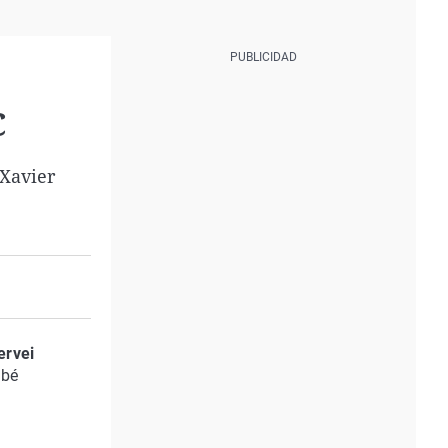
C
 Xavier
ervei
mbé
s