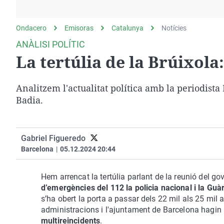
La rosa de los vientos
Caso
Extremadura
Gente viajera
Retornados
Galicia
Ondacero
Emisoras
Catalunya
Notícies
Como el perro y el
Equipo de investigación
La Rioja
ANÀLISI POLÍTIC
gato
La tertúlia de la Brúixola
Operación Viuda
Navarra
Negra
País Vasco
Analitzem l'actualitat política amb la periodist
Badia.
Gabriel Figueredo
Barcelona
|
05.12.2024 20:44
Hem arrencat la tertúlia parlant de la reunió del g
d’emergències del 112 la policia nacional i la Guàr
s’ha obert la porta a passar dels 22 mil als 25 mil
administracions i l'ajuntament de Barcelona hagin
multireincidents
.