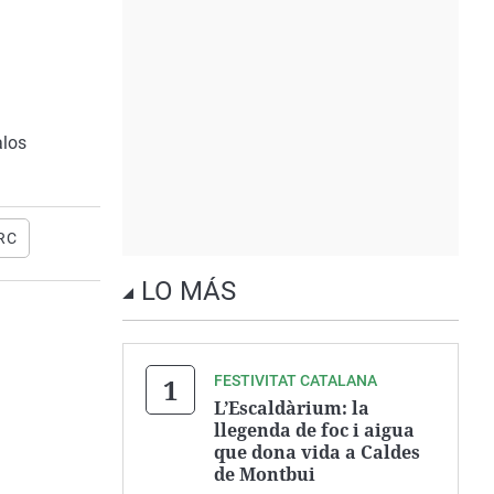
alos
RC
LO MÁS
FESTIVITAT CATALANA
L’Escaldàrium: la
llegenda de foc i aigua
que dona vida a Caldes
de Montbui