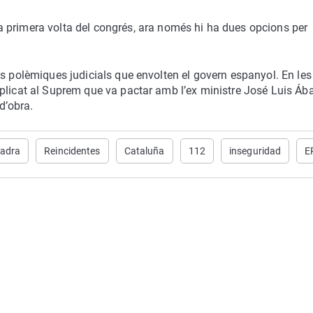
la primera volta del congrés, ara només hi ha dues opcions per
es polèmiques judicials que envolten el govern espanyol. En les
plicat al Suprem que va pactar amb l’ex ministre José Luis Áb
d’obra.
adra
Reincidentes
Cataluña
112
inseguridad
E