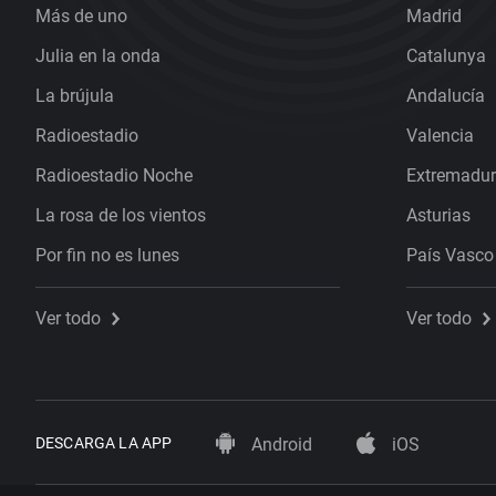
Más de uno
Madrid
Julia en la onda
Catalunya
La brújula
Andalucía
Radioestadio
Valencia
Radioestadio Noche
Extremadu
La rosa de los vientos
Asturias
Por fin no es lunes
País Vasco
Ver todo
Ver todo
DESCARGA LA APP
Android
iOS