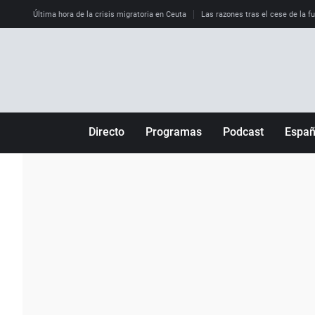
Última hora de la crisis migratoria en Ceuta
Las razones tras el cese de la f
Directo
Programas
Podcast
Espa
Más de uno
Los Perseguidos
Andalucía
Por fin
Malas decisiones
Aragón
Julia en la onda
Expedientes del más allá
Baleares
La brújula
El viaje del Guernica
Cantabria
Radioestadio
Invisibles
Cataluña
Radioestadio noche
Prohibido morirse
Comunidad de M
El colegio invisible
Esto no ha pasado
Comunitat Vale