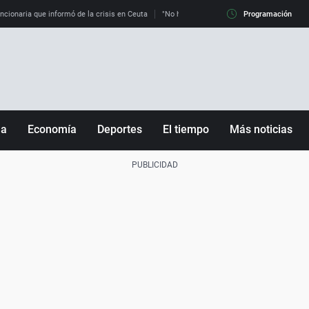
uncionaria que informó de la crisis en Ceuta
"No hay mafias, que no nos engañen": exper
Programación
ña
Economía
Deportes
El tiempo
Más noticias
Fútbol
Sociedad
Baloncesto
Mundo
Tenis
Salud
Motor
Cultura
Ciencia y Tecnología
adrid
Gastronomía
nciana
Medio ambiente