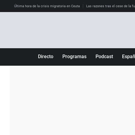
Última hora de la crisis migratoria en Ceuta
Las razones tras el cese de la f
Directo
Programas
Podcast
Espa
Más de uno
Los Perseguidos
Andalucía
Por fin
Malas decisiones
Aragón
Julia en la onda
Expedientes del más allá
Baleares
La brújula
El viaje del Guernica
Cantabria
Radioestadio
Invisibles
Cataluña
Radioestadio noche
Prohibido morirse
Comunidad de M
El colegio invisible
Esto no ha pasado
Comunitat Vale