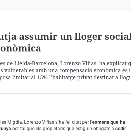
Virales
Televisión
Elecciones
utja assumir un lloger socia
conòmica
ues de Lleida-Barcelona, Lorenzo Viñas, ha explicat 
mílies vulnerables amb una compensació econòmica és
osa limitar al 15% l’habitatge privat destinat a llogu
ies Migdia, Lorenzo Viñas s’ha felicitat per l’
esmena que ha
lunya
per tal que els propietaris que estiguin obligats a
cedir