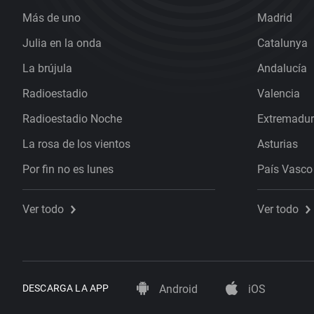
Más de uno
Madrid
Julia en la onda
Catalunya
La brújula
Andalucía
Radioestadio
Valencia
Radioestadio Noche
Extremadu
La rosa de los vientos
Asturias
Por fin no es lunes
País Vasco
Ver todo
Ver todo
DESCARGA LA APP
Android
iOS