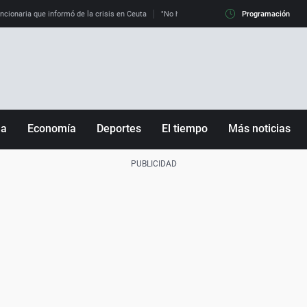
uncionaria que informó de la crisis en Ceuta
"No hay mafias, que no nos engañen": exper
Programación
ña
Economía
Deportes
El tiempo
Más noticias
Fútbol
Sociedad
Baloncesto
Mundo
Tenis
Salud
Motor
Cultura
Ciencia y Tecnología
adrid
Gastronomía
nciana
Medio ambiente