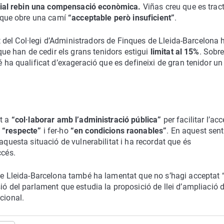
cial rebin una compensació econòmica.
Viñas creu que es trac
 que obre una camí
“acceptable però insuficient”
.
nt del Col·legi d’Administradors de Finques de Lleida-Barcelona 
que han de cedir els grans tenidors estigui
limitat al 15%
. Sobr
ha qualificat d’exageració que es defineixi de gran tenidor un
at a
“col·laborar amb l’administració pública”
per facilitar l’ac
t
“respecte”
i fer-ho
“en condicions raonables”
. En aquest senti
aquesta situació de vulnerabilitat i ha recordat que és
ccés.
 de Lleida-Barcelona també ha lamentat que no s’hagi acceptat 
ió del parlament que estudia la proposició de llei d’ampliació d
cional.