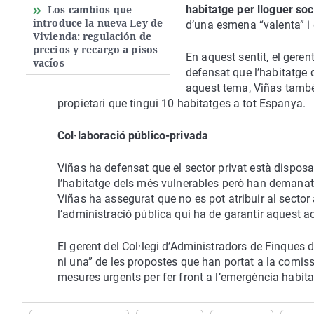
Los cambios que
habitatge per lloguer so
introduce la nueva Ley de
d’una esmena “valenta” i
Vivienda: regulación de
precios y recargo a pisos
En aquest sentit, el gere
vacíos
defensat que l’habitatge 
aquest tema, Viñas també 
propietari que tingui 10 habitatges a tot Espanya.
Col·laboració público-privada
Viñas ha defensat que el sector privat està dispos
l’habitatge dels més vulnerables però han demana
Viñas ha assegurat que no es pot atribuir al sector 
l’administració pública qui ha de garantir aquest a
El gerent del Col·legi d’Administradors de Finques
ni una” de les propostes que han portat a la comiss
mesures urgents per fer front a l’emergència habita