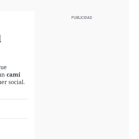
l
que
 un
camí
er social.