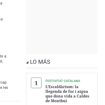
ta
ha
e
cés a
LO MÁS
t,
FESTIVITAT CATALANA
“cap
L’Escaldàrium: la
e les
llegenda de foc i aigua
que dona vida a Caldes
de Montbui