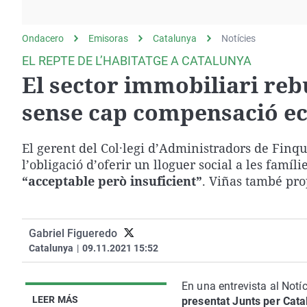
La rosa de los vientos
Caso
Extremadura
Gente viajera
Retornados
Galicia
Ondacero
Emisoras
Catalunya
Notícies
Como el perro y el
Equipo de investigación
La Rioja
EL REPTE DE L’HABITATGE A CATALUNYA
gato
El sector immobiliari reb
Operación Viuda
Navarra
Negra
País Vasco
sense cap compensació e
El gerent del Col·legi d’Administradors de Finq
l’obligació d’oferir un lloguer social a les fa
“acceptable però insuficient”
. Viñas també prop
Gabriel Figueredo
Catalunya
|
09.11.2021 15:52
En una entrevista al Notíc
LEER MÁS
presentat Junts per Cata