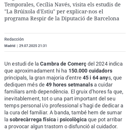
Temporales, Cecília Navés, visita els estudis de
La rosa de los vientos
Caso
Extremadura
Virales
"La Brúixola d'Estiu" per explicar-nos el
Gente viajera
Retornados
Galicia
Televisión
programa Respir de la Diputació de Barcelona
Como el perro y el gat
Equipo de investigaci
La Rioja
Elecciones
Operación Viuda Negr
Navarra
Redacción
País Vasco
Madrid
|
29.07.2025 21:31
Un estudi de la
Cambra de Comerç
del 2024 indica
que aproximadament hi ha
150.000 cuidadors
principals, la gran majoria d’entre
45 i 64 any
s, que
dediquen més de
49 hores setmanals
a cuidar
familiars amb dependència. El gruix d’hores fa que,
inevitablement, tot o una part important del seu
temps personal i/o professional s’hagi de dedicar a
la cura del familiar. A banda, també hem de sumar
la
sobrecàrrega física
i
psicològica
que pot arribar
a provocar algun trastorn o disfunció al cuidador.