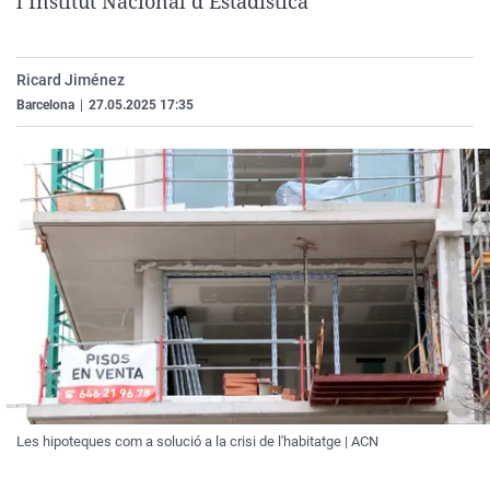
l’Institut Nacional d’Estadística
La rosa de los vientos
Caso
Extremadura
Virales
Gente viajera
Retornados
Galicia
Televisión
Ricard Jiménez
Como el perro y el gat
Equipo de investigaci
La Rioja
Elecciones
Barcelona
|
27.05.2025 17:35
Operación Viuda Negr
Navarra
País Vasco
Les hipoteques com a solució a la crisi de l'habitatge | ACN