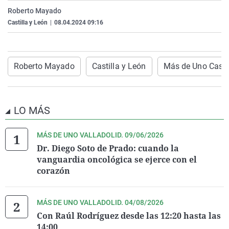
La rosa de los vientos
Caso
Extremadura
Virales
Roberto Mayado
Castilla y León
|
08.04.2024 09:16
Gente viajera
Retornados
Galicia
Televisión
Como el perro y el gat
Equipo de investigaci
La Rioja
Elecciones
Operación Viuda Negr
Navarra
Roberto Mayado
Castilla y León
Más de Uno Castil
País Vasco
LO MÁS
MÁS DE UNO VALLADOLID. 09/06/2026
Dr. Diego Soto de Prado: cuando la
vanguardia oncológica se ejerce con el
corazón
MÁS DE UNO VALLADOLID. 04/08/2026
Con Raúl Rodríguez desde las 12:20 hasta las
14:00