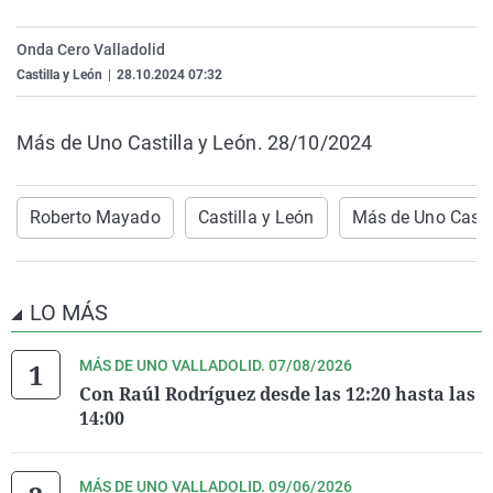
La rosa de los vientos
Caso
Extremadura
Virales
Onda Cero Valladolid
Gente viajera
Retornados
Galicia
Televisión
Castilla y León
|
28.10.2024 07:32
Como el perro y el gat
Equipo de investigaci
La Rioja
Elecciones
Operación Viuda Negr
Navarra
Más de Uno Castilla y León. 28/10/2024
País Vasco
Roberto Mayado
Castilla y León
Más de Uno Castil
LO MÁS
MÁS DE UNO VALLADOLID. 07/08/2026
Con Raúl Rodríguez desde las 12:20 hasta las
14:00
MÁS DE UNO VALLADOLID. 09/06/2026