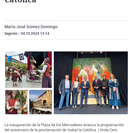
La rosa de los vientos
Caso
Extremadura
Virales
Gente viajera
Retornados
Galicia
Televisión
Como el perro y el gat
Equipo de investigaci
La Rioja
Elecciones
María José Gómez Domingo
Segovia
|
04.10.2024 15:14
Operación Viuda Negr
Navarra
País Vasco
La inauguración de la Plaza de los Mercaderes arranca la programación
del aniversario de la proclamación de Isabel la Católica | Onda Cero