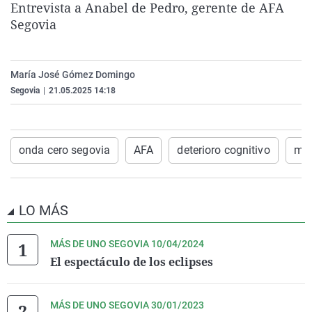
Entrevista a Anabel de Pedro, gerente de AFA
La rosa de los vientos
Caso
Extremadura
Virales
Segovia
Gente viajera
Retornados
Galicia
Televisión
Como el perro y el gat
Equipo de investigaci
La Rioja
Elecciones
María José Gómez Domingo
Operación Viuda Negr
Navarra
Segovia
|
21.05.2025 14:18
País Vasco
onda cero segovia
AFA
deterioro cognitivo
mas
LO MÁS
MÁS DE UNO SEGOVIA 10/04/2024
El espectáculo de los eclipses
MÁS DE UNO SEGOVIA 30/01/2023