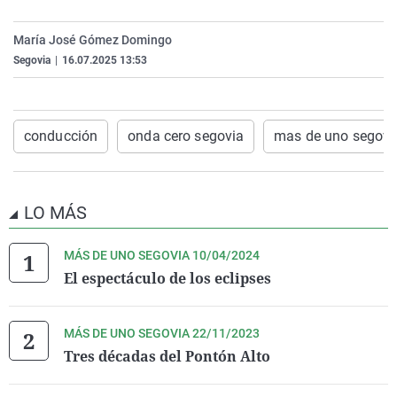
La rosa de los vientos
Caso
Extremadura
Virales
María José Gómez Domingo
Gente viajera
Retornados
Galicia
Televisión
Segovia
|
16.07.2025 13:53
Como el perro y el gat
Equipo de investigaci
La Rioja
Elecciones
Operación Viuda Negr
Navarra
conducción
onda cero segovia
mas de uno segovi
País Vasco
LO MÁS
MÁS DE UNO SEGOVIA 10/04/2024
El espectáculo de los eclipses
MÁS DE UNO SEGOVIA 22/11/2023
Tres décadas del Pontón Alto