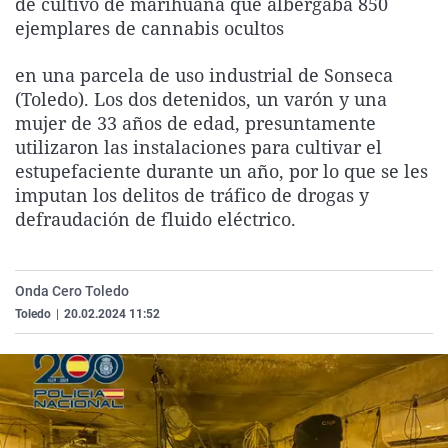
de cultivo de marihuana que albergaba 850
La rosa de los vientos
Caso
Extremadura
Virales
ejemplares de cannabis ocultos
Gente viajera
Retornados
Galicia
Televisión
en una parcela de uso industrial de Sonseca
Como el perro y el gat
Equipo de investigaci
La Rioja
Elecciones
(Toledo). Los dos detenidos, un varón y una
mujer de 33 años de edad, presuntamente
Operación Viuda Negr
Navarra
utilizaron las instalaciones para cultivar el
País Vasco
estupefaciente durante un año, por lo que se les
imputan los delitos de tráfico de drogas y
defraudación de fluido eléctrico.
Onda Cero Toledo
Toledo
|
20.02.2024 11:52