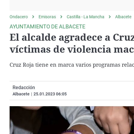
La rosa de los vientos
Caso
Extremadura
Gente viajera
Retornados
Galicia
Ondacero
Emisoras
Castilla - La Mancha
Albacete
Como el perro y el
Equipo de investigación
La Rioja
AYUNTAMIENTO DE ALBACETE
gato
El alcalde agradece a Cruz
Operación Viuda
Navarra
Negra
País Vasco
víctimas de violencia mac
Cruz Roja tiene en marca varios programas relac
Redacción
Albacete
|
25.01.2023 06:05