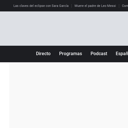
Las claves del eclipse con Sara García
Muere el padre de Leo Messi
Cont
Directo
Programas
Podcast
Espa
Más de uno
Los Perseguidos
Andalucía
Por fin
Malas decisiones
Aragón
Julia en la onda
Expedientes del más allá
Baleares
La brújula
El viaje del Guernica
Cantabria
Radioestadio
Invisibles
Cataluña
Radioestadio noche
Prohibido morirse
Comunidad de M
El colegio invisible
Esto no ha pasado
Comunitat Vale