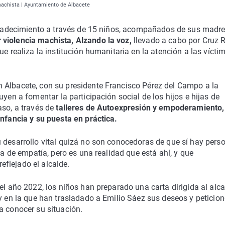
 machista | Ayuntamiento de Albacete
agradecimiento a través de 15 niños, acompañados de sus madre
violencia machista, Alzando la voz,
llevado a cabo por Cruz 
ue realiza la institución humanitaria en la atención a las vícti
 Albacete, con su presidente Francisco Pérez del Campo a la
uyen a fomentar la participación social de los hijos e hijas de
aso, a través de
talleres de Autoexpresión y empoderamiento,
infancia y su puesta en práctica.
 desarrollo vital quizá no son conocedoras de que sí hay pers
ta de empatía, pero es una realidad que está ahí, y que
flejado el alcalde.
el año 2022, los niños han preparado una carta dirigida al alca
 y en la que han trasladado a Emilio Sáez sus deseos y peticio
a conocer su situación.