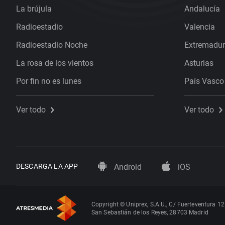
La brújula
Andalucía
Radioestadio
Valencia
Radioestadio Noche
Extremadu
La rosa de los vientos
Asturias
Por fin no es lunes
País Vasco
Ver todo
Ver todo
DESCARGA LA APP
Android
iOS
Copyright © Uniprex, S.A.U., C/ Fuerteventura 12
San Sebastián de los Reyes, 28703 Madrid