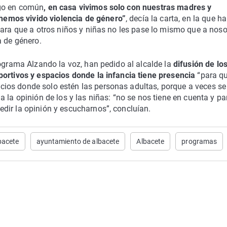
lgo en común
, en casa vivimos solo con nuestras madres y
emos vivido violencia de género”
, decía la carta, en la que h
para que a otros niños y niñas no les pase lo mismo que a noso
a de género.
rograma Alzando la voz, han pedido al alcalde la
difusión de lo
portivos y espacios donde la infancia tiene presencia
“para q
ios donde solo estén las personas adultas, porque a veces se
 la opinión de los y las niñas: “no se nos tiene en cuenta y pa
dir la opinión y escucharnos”, concluían.
bacete
ayuntamiento de albacete
Albacete
programas