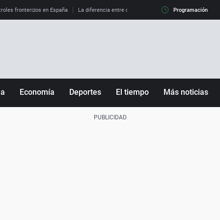
roles fronterizos en España
La diferencia entre observar el eclipse al 99% y al 100%
Programación
ña
Economía
Deportes
El tiempo
Más noticias
Fútbol
Sociedad
Baloncesto
Mundo
Tenis
Salud
Motor
Cultura
Ciencia y Tecnología
adrid
Gastronomía
nciana
Medio ambiente