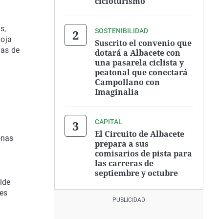
cicloturismo
s,
SOSTENIBILIDAD
Roja
Suscrito el convenio que
mas de
dotará a Albacete con
una pasarela ciclista y
peatonal que conectará
Campollano con
Imaginalia
CAPITAL
El Circuito de Albacete
onas
prepara a sus
comisarios de pista para
las carreras de
septiembre y octubre
lde
nes