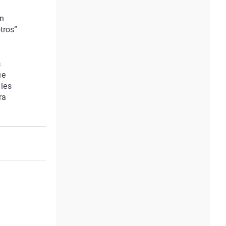
an
tros”
s
ue
 les
ra