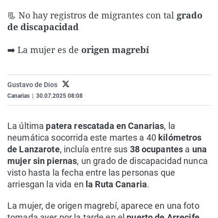
La rosa de los vientos
Caso
Extremadura
Virales
📃 No hay registros de migrantes con tal
grado
Gente viajera
Retornados
Galicia
Televisión
de discapacidad
Como el perro y el gat
Equipo de investigaci
La Rioja
Elecciones
➡️ La mujer es de
origen magrebí
Operación Viuda Negr
Navarra
País Vasco
Gustavo de Dios
Canarias
|
30.07.2025 08:08
La última
patera rescatada en Canarias
, la
neumática socorrida este martes a 40
kilómetros
de Lanzarote
, incluía entre sus
38 ocupantes
a
una
mujer sin piernas
, un grado de discapacidad nunca
visto hasta la fecha entre las personas que
arriesgan la vida en
la Ruta Canaria
.
La mujer, de origen magrebí, aparece en una foto
tomada ayer por la tarde en el
puerto de Arrecife
,