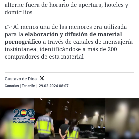
alterne fuera de horario de apertura, hoteles y
La rosa de los vientos
Caso
Extremadura
Virales
domicilios
Gente viajera
Retornados
Galicia
Televisión
👉 Al menos una de las menores era utilizada
Como el perro y el gat
Equipo de investigaci
La Rioja
Elecciones
para la
elaboración y difusión de material
Operación Viuda Negr
Navarra
pornográfico
a través de canales de mensajería
instántanea, identificándose a más de 200
País Vasco
compradores de esta material
Gustavo de Dios
Canarias | Tenerife
|
29.02.2024 08:07