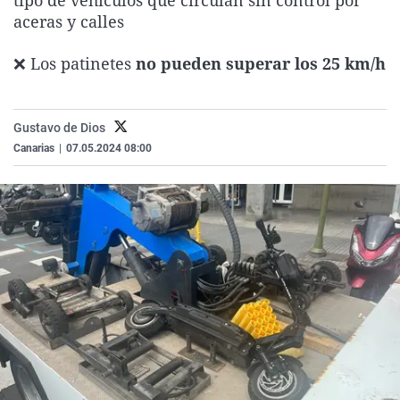
tipo de vehículos que circulan sin control por
La rosa de los vientos
Caso
Extremadura
Virales
aceras y calles
Gente viajera
Retornados
Galicia
Televisión
❌ Los patinetes
no pueden superar los 25 km/h
Como el perro y el gat
Equipo de investigaci
La Rioja
Elecciones
Operación Viuda Negr
Navarra
Gustavo de Dios
País Vasco
Canarias
|
07.05.2024 08:00