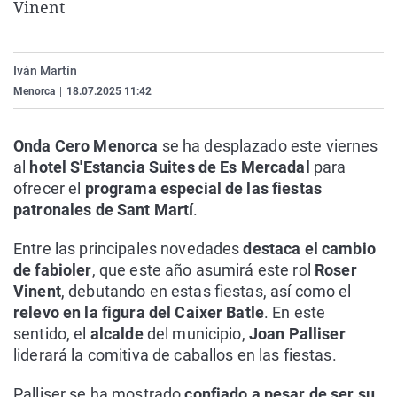
Vinent
La rosa de los vientos
Caso
Extremadura
Virales
Gente viajera
Retornados
Galicia
Televisión
Iván Martín
Como el perro y el gat
Equipo de investigaci
La Rioja
Elecciones
Menorca
|
18.07.2025 11:42
Operación Viuda Negr
Navarra
País Vasco
Onda Cero Menorca
se ha desplazado este viernes
al
hotel S'Estancia Suites de Es Mercadal
para
ofrecer el
programa especial de las fiestas
patronales de Sant Martí
.
Entre las principales novedades
destaca el cambio
de fabioler
, que este año asumirá este rol
Roser
Vinent
, debutando en estas fiestas, así como el
relevo en la figura del Caixer Batle
. En este
sentido, el
alcalde
del municipio,
Joan Palliser
liderará la comitiva de caballos en las fiestas.
Palliser se ha mostrado
confiado a pesar de ser su