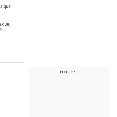
ea que
a que,
ón,