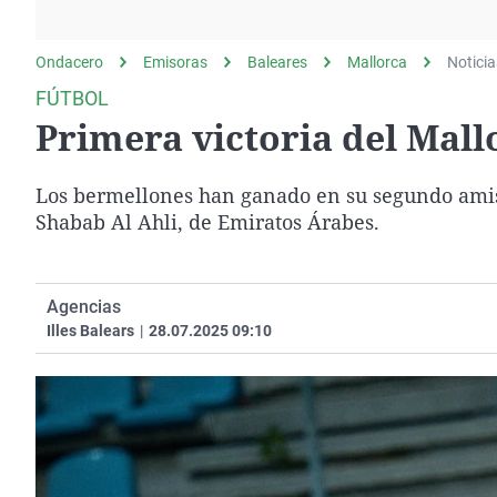
La rosa de los vientos
Caso
Extremadura
Gente viajera
Retornados
Galicia
Ondacero
Emisoras
Baleares
Mallorca
Noticia
Como el perro y el
Equipo de investigación
La Rioja
FÚTBOL
gato
Primera victoria del Mall
Operación Viuda
Navarra
Negra
País Vasco
Los bermellones han ganado en su segundo amisto
Shabab Al Ahli, de Emiratos Árabes.
Agencias
Illes Balears
|
28.07.2025 09:10