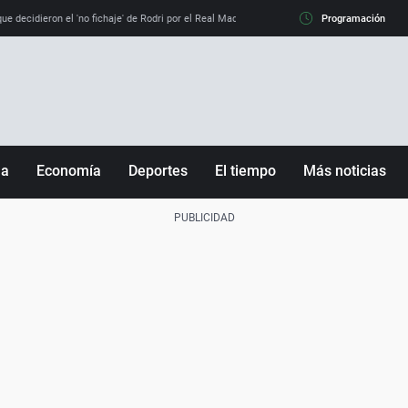
e decidieron el 'no fichaje' de Rodri por el Real Madrid y su 'sí' al Barça
Programación
La llamada de
ña
Economía
Deportes
El tiempo
Más noticias
Fútbol
Sociedad
Baloncesto
Mundo
Tenis
Salud
Motor
Cultura
Ciencia y Tecnología
adrid
Gastronomía
nciana
Medio ambiente