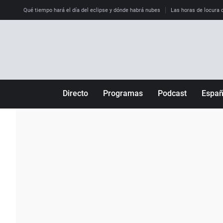
Qué tiempo hará el día del eclipse y dónde habrá nubes
Las horas de locura qu
Directo
Programas
Podcast
Espa
Más de uno
Los Perseguidos
Andalucía
Por fin
Malas decisiones
Aragón
Julia en la onda
Expedientes del más allá
Baleares
La brújula
El viaje del Guernica
Cantabria
Radioestadio
Invisibles
Cataluña
Radioestadio noche
Prohibido morirse
Comunidad de M
El colegio invisible
Esto no ha pasado
Comunitat Vale