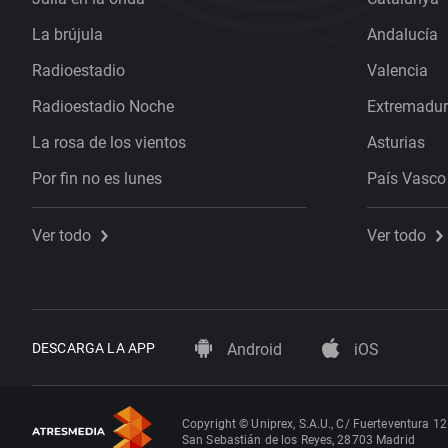
La brújula
Andalucía
Radioestadio
Valencia
Radioestadio Noche
Extremadu
La rosa de los vientos
Asturias
Por fin no es lunes
País Vasco
Ver todo
Ver todo
DESCARGA LA APP
Android
iOS
Copyright © Uniprex, S.A.U., C/ Fuerteventura 12
San Sebastián de los Reyes, 28703 Madrid