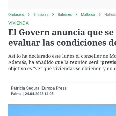
La rosa de los vientos
Caso
Extremadura
Gente viajera
Retornados
Galicia
Ondacero
Emisoras
Baleares
Mallorca
Noticia
Como el perro y el
Equipo de investigación
La Rioja
VIVIENDA
gato
El Govern anuncia que se 
Operación Viuda
Navarra
Negra
País Vasco
evaluar las condiciones d
Así lo ha declarado este lunes el conseller de Mo
Además, ha añadido que la reunión será "
previ
objetivo es "ver qué viviendas se obtienen y en 
Patricia Segura |
Europa Press
Palma
|
24.04.2023 14:05