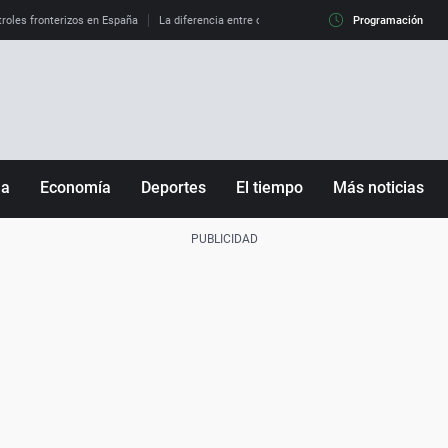
roles fronterizos en España
La diferencia entre observar el eclipse al 99% y al 100%
Programación
ña
Economía
Deportes
El tiempo
Más noticias
Fútbol
Sociedad
Baloncesto
Mundo
Tenis
Salud
Motor
Cultura
Ciencia y Tecnología
adrid
Gastronomía
nciana
Medio ambiente