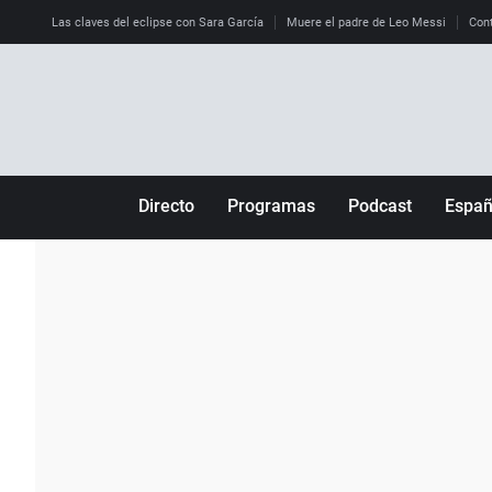
Las claves del eclipse con Sara García
Muere el padre de Leo Messi
Cont
Directo
Programas
Podcast
Espa
Más de uno
Los Perseguidos
Andalucía
Por fin
Malas decisiones
Aragón
Julia en la onda
Expedientes del más allá
Baleares
La brújula
El viaje del Guernica
Cantabria
Radioestadio
Invisibles
Cataluña
Radioestadio noche
Prohibido morirse
Comunidad de M
El colegio invisible
Esto no ha pasado
Comunitat Vale