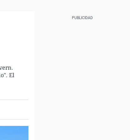
vern.
o". El