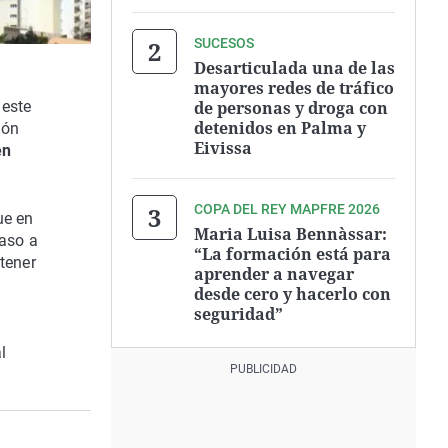
SUCESOS
Desarticulada una de las
mayores redes de tráfico
de personas y droga con
 este
detenidos en Palma y
ión
Eivissa
en
COPA DEL REY MAPFRE 2026
ue en
Maria Luisa Bennàssar:
caso a
“La formación está para
tener
aprender a navegar
desde cero y hacerlo con
seguridad”
l