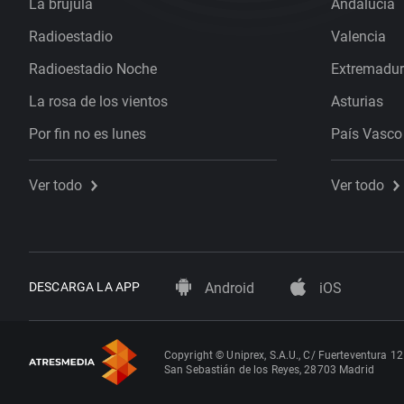
La brújula
Andalucía
Radioestadio
Valencia
Radioestadio Noche
Extremadu
La rosa de los vientos
Asturias
Por fin no es lunes
País Vasco
Ver todo
Ver todo
DESCARGA LA APP
Android
iOS
Copyright © Uniprex, S.A.U., C/ Fuerteventura 12
San Sebastián de los Reyes, 28703 Madrid