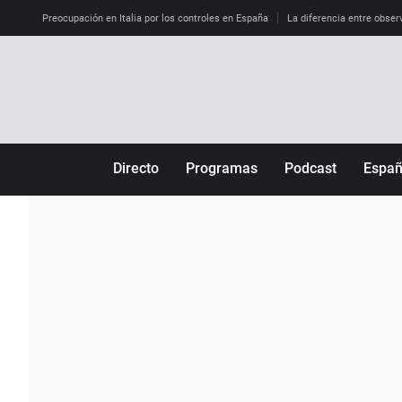
Preocupación en Italia por los controles en España
La diferencia entre observ
Directo
Programas
Podcast
Espa
Más de uno
Los Perseguidos
Andalucía
Por fin
Malas decisiones
Aragón
Julia en la onda
Expedientes del más allá
Baleares
La brújula
El viaje del Guernica
Cantabria
Radioestadio
Invisibles
Cataluña
Radioestadio noche
Prohibido morirse
Comunidad de M
El colegio invisible
Esto no ha pasado
Comunitat Vale