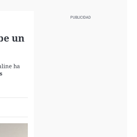
be un
nline ha
s