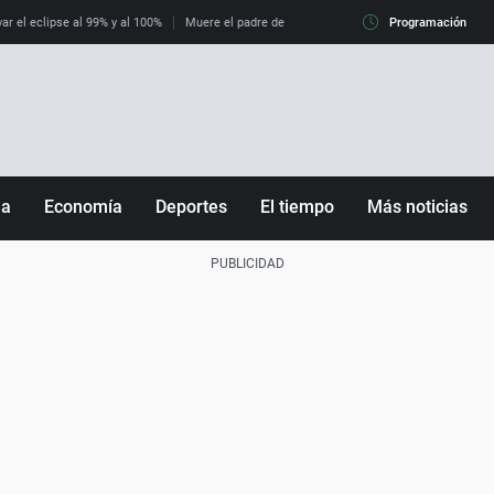
ar el eclipse al 99% y al 100%
Muere el padre de Leo Messi
¿Cómo es llegar a Itali
Programación
ña
Economía
Deportes
El tiempo
Más noticias
Fútbol
Sociedad
Baloncesto
Mundo
Tenis
Salud
Motor
Cultura
Ciencia y Tecnología
adrid
Gastronomía
nciana
Medio ambiente