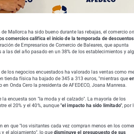
 de Mallorca ha sido bueno durante las rebajas, el comercio
on
os comercios califica el inicio de la temporada de descuentos
deración de Empresarios de Comercio de Baleares, que apunta
 a las del año pasado en un 38% de los establecimientos y al
 de los negocios encuestados ha valorado las ventas como me
 tienda física ha bajado de 345 a 313 euros, "mientras que
en
do en Onda Cero la presidenta de AFEDECO, Joana Manresa.
e la encuesta son "la moda y el calzado". La mayoría de los
ntre el 20% y el 40%, aunque
"el impacto ha sido limitado"
, por 
en en que "los visitantes cada vez compran menos en los come
 y el alojamiento", lo que
disminuye el presupuesto de sus