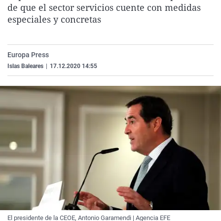
de que el sector servicios cuente con medidas
La rosa de los vientos
Caso
Extremadura
Virales
especiales y concretas
Gente viajera
Retornados
Galicia
Televisión
Como el perro y el gat
Equipo de investigaci
La Rioja
Elecciones
Europa Press
Operación Viuda Negr
Navarra
Islas Baleares
|
17.12.2020 14:55
País Vasco
El presidente de la CEOE, Antonio Garamendi | Agencia EFE