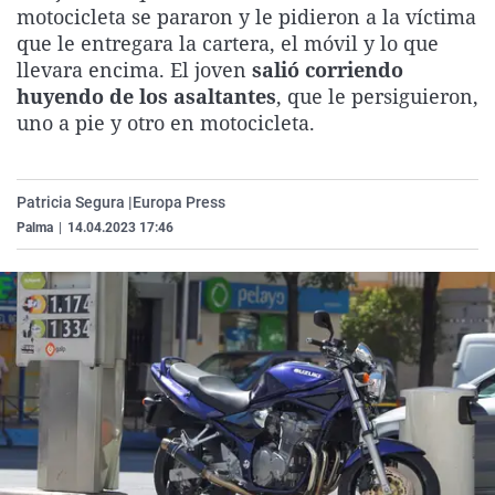
motocicleta se pararon y le pidieron a la víctima
La rosa de los vientos
Caso
Extremadura
Virales
que le entregara la cartera, el móvil y lo que
Gente viajera
Retornados
Galicia
Televisión
llevara encima. El joven
salió corriendo
huyendo de los asaltantes
, que le persiguieron,
Como el perro y el gat
Equipo de investigaci
La Rioja
Elecciones
uno a pie y otro en motocicleta.
Operación Viuda Negr
Navarra
País Vasco
Patricia Segura |
Europa Press
Palma
|
14.04.2023 17:46