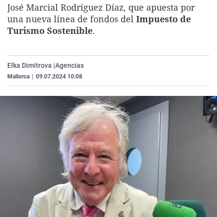
José Marcial Rodríguez Díaz, que apuesta por
La rosa de los vientos
Caso
Extremadura
Virales
una nueva línea de fondos del
Impuesto de
Gente viajera
Retornados
Galicia
Televisión
Turismo Sostenible
.
Como el perro y el gat
Equipo de investigaci
La Rioja
Elecciones
Operación Viuda Negr
Navarra
Elka Dimitrova |
Agencias
País Vasco
Mallorca
|
09.07.2024 10:08