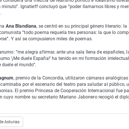
le considera una mezcla de realismo político e idealismo libera
n minuto”. Ignatieff concluyó que “poder llamarnos libres y mer
.
ana
Ana Blandiana
, se centró en su principal género literario: la
comunista “todo poema requería tres personas: la que lo comp
orse”. Y así se compusieron miles de poemas.
numo: “me alegra afirmar, ante una sala llena de españoles, l
mo ‘¡Me duele España!’ ha tenido en mi formación intelectual
 duele el mundo”.
Magnum
, premio de la Concordia, utilizaron cámaras analógicas
 caminaba por el escenario del teatro para saludar al público, 
onias. El premio Princesa de Cooperación Internacional fue pa
n cuyo nombre su secretario Mariano Jabonero recogió el dip
de Asturias