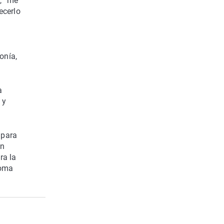
l, “me
ecerlo
onía,
a
 y
 para
un
ra la
loma