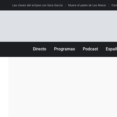
Las claves del eclipse con Sara García
Muere el padre de Leo Messi
Cont
Directo
Programas
Podcast
Espa
Más de uno
Los Perseguidos
Andalucía
Por fin
Malas decisiones
Aragón
Julia en la onda
Expedientes del más allá
Baleares
La brújula
El viaje del Guernica
Cantabria
Radioestadio
Invisibles
Cataluña
Radioestadio noche
Prohibido morirse
Comunidad de M
El colegio invisible
Esto no ha pasado
Comunitat Vale