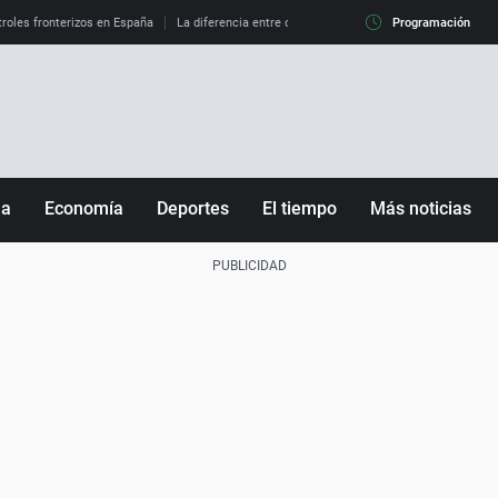
roles fronterizos en España
La diferencia entre observar el eclipse al 99% y al 100%
Programación
ña
Economía
Deportes
El tiempo
Más noticias
Fútbol
Sociedad
Baloncesto
Mundo
Tenis
Salud
Motor
Cultura
Ciencia y Tecnología
adrid
Gastronomía
nciana
Medio ambiente