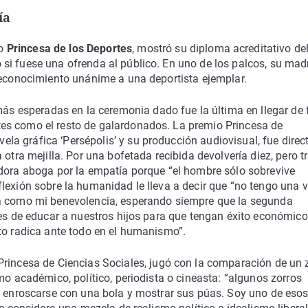
ía
io
Princesa de los Deportes
, mostró su diploma acreditativo de
si fuese una ofrenda al público. En uno de los palcos, su mad
 reconocimiento unánime a una deportista ejemplar.
más esperadas en la ceremonia dado fue la última en llegar de
es como el resto de galardonados. La premio Princesa de
a gráfica ‘Persépolis’ y su producción audiovisual, fue direct
otra mejilla. Por una bofetada recibida devolvería diez, pero t
adora aboga por la empatía porque “el hombre sólo sobrevive
lexión sobre la humanidad le lleva a decir que “no tengo una v
ia como mi benevolencia, esperando siempre que la segunda
tes de educar a nuestros hijos para que tengan éxito económico
to radica ante todo en el humanismo”.
 Princesa de Ciencias Sociales, jugó con la comparación de un 
mo académico, político, periodista o cineasta: “algunos zorros
de enroscarse con una bola y mostrar sus púas. Soy uno de eso