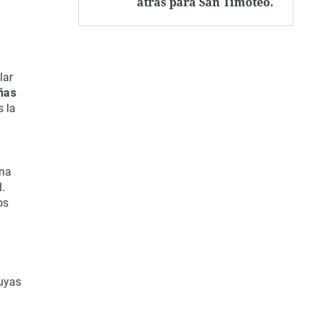
atrás para San Timoteo.
lar
ñas
s la
una
d.
os
suyas