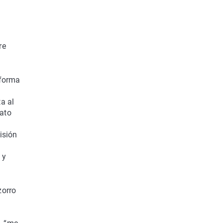
l
re
 forma
a al
rato
isión
 y
zorro
s