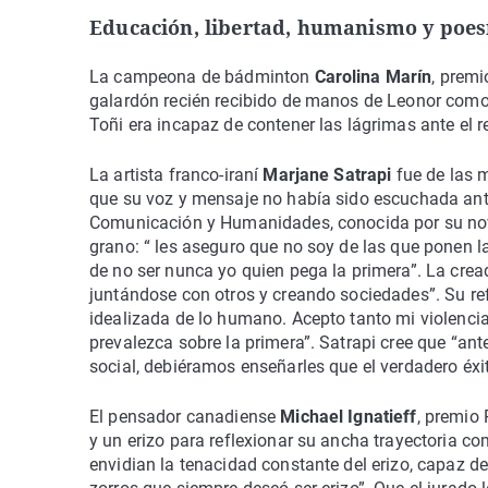
Educación, libertad, humanismo y poes
La campeona de bádminton
Carolina Marín
, prem
galardón recién recibido de manos de Leonor como 
Toñi era incapaz de contener las lágrimas ante el
La artista franco-iraní
Marjane Satrapi
fue de las 
que su voz y mensaje no había sido escuchada ant
Comunicación y Humanidades, conocida por su novel
grano: “ les aseguro que no soy de las que ponen la 
de no ser nunca yo quien pega la primera”. La cre
juntándose con otros y creando sociedades”. Su ref
idealizada de lo humano. Acepto tanto mi violenc
prevalezca sobre la primera”. Satrapi cree que “an
social, debiéramos enseñarles que el verdadero éxi
El pensador canadiense
Michael Ignatieff
, premio
y un erizo para reflexionar su ancha trayectoria co
envidian la tenacidad constante del erizo, capaz 