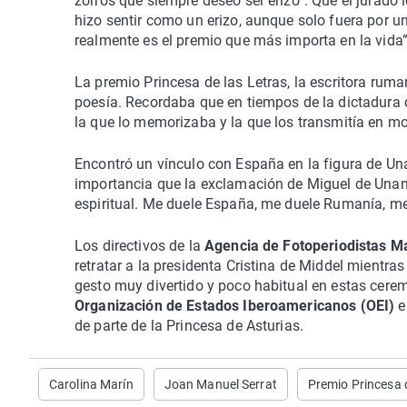
zorros que siempre deseó ser erizo”. Que el jurado 
hizo sentir como un erizo, aunque solo fuera por u
realmente es el premio que más importa en la vida”
La premio Princesa de las Letras, la escritora rum
poesía. Recordaba que en tiempos de la dictadura 
la que lo memorizaba y la que los transmitía en m
Encontró un vínculo con España en la figura de Una
importancia que la exclamación de Miguel de Unanu
espiritual. Me duele España, me duele Rumanía, me
Los directivos de la
Agencia de Fotoperiodistas 
retratar a la presidenta Cristina de Middel mientras
gesto muy divertido y poco habitual en estas cerem
Organización de Estados Iberoamericanos (OEI)
e
de parte de la Princesa de Asturias.
Carolina Marín
Joan Manuel Serrat
Premio Princesa 