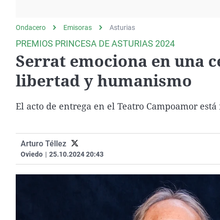
La rosa de los vientos
Caso
Extremadura
Gente viajera
Retornados
Galicia
Ondacero
Emisoras
Asturias
Como el perro y el
Equipo de investigación
La Rioja
PREMIOS PRINCESA DE ASTURIAS 2024
gato
Serrat emociona en una c
Operación Viuda
Navarra
Negra
País Vasco
libertad y humanismo
El acto de entrega en el Teatro Campoamor está
Arturo Téllez
Oviedo
|
25.10.2024 20:43