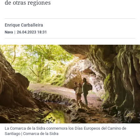
de otras regiones
La rosa de los vientos
Caso
Extremadura
Virales
Gente viajera
Retornados
Galicia
Televisión
Enrique Carballeira
Como el perro y el gat
Equipo de investigaci
La Rioja
Elecciones
Nava
|
26.04.2023 18:31
Operación Viuda Negr
Navarra
País Vasco
La Comarca de la Sidra conmemora los Días Europeos del Camino de
Santiago | Comarca de la Sidra