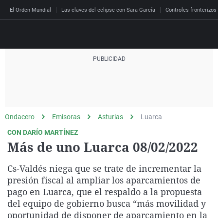
El Orden Mundial
Las claves del eclipse con Sara García
Controles fronterizos
Directo
Programas
Podcast
Más de uno
Los Perseguidos
Andalucía
Fútbol
Sociedad
Ondacero
Emisoras
Asturias
Luarca
España
Por fin
Malas decisiones
Aragón
Baloncesto
Mundo
CON DARÍO MARTÍNEZ
Economía
Julia en la onda
Expedientes del más a
Baleares
Tenis
Salud
Más de uno Luarca 08/02/2022
Deportes
La brújula
El viaje del Guernica
Cantabria
Motor
Cultura
Cs-Valdés niega que se trate de incrementar la
El tiempo
Radioestadio
Invisibles
Cataluña
Ciencia y Tecnología
presión fiscal al ampliar los aparcamientos de
Más noticias
pago en Luarca, que el respaldo a la propuesta
Radioestadio noche
Prohibido morirse
Comunidad de Madrid
Gastronomía
del equipo de gobierno busca “más movilidad y
El colegio invisible
Esto no ha pasado
Comunitat Valenciana
Medio ambiente
oportunidad de disponer de aparcamiento en la