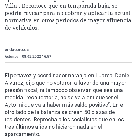
Villa". Reconoce que en temporada baja, se
La rosa de los vientos
Caso
Extremadura
Virales
podría revisar para no cobrar y aplicar la actual
Gente viajera
Retornados
Galicia
Televisión
normativa en otros periodos de mayor afluencia
Como el perro y el gat
Equipo de investigaci
La Rioja
Elecciones
de vehículos.
Operación Viuda Negr
Navarra
País Vasco
ondacero.es
Asturias
|
08.02.2022 16:57
El portavoz y coordinador naranja en Luarca, Daniel
Álvarez, dijo que no votaron a favor de una mayor
presión fiscal, ni tampoco observan que sea una
medida “recaudatoria, no se va a enriquecer el
Ayto. ni que va a haber más saldo positivo”. En el
otro lado de la balanza se crean 50 plazas de
residentes. Reprocha a los socialistas que en los
tres últimos años no hicieron nada en el
aparcamiento.