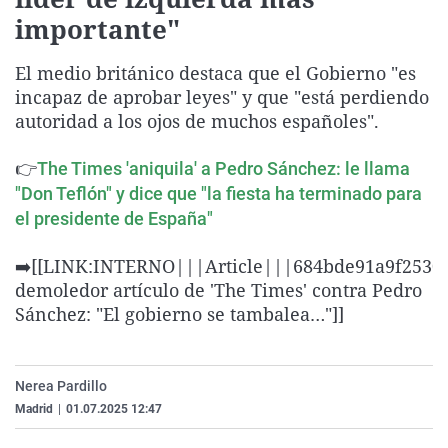
La rosa de los vientos
Caso
Extremadura
Virales
importante"
Gente viajera
Retornados
Galicia
Televisión
El medio británico destaca que el Gobierno "es
Como el perro y el gat
Equipo de investigaci
La Rioja
Elecciones
incapaz de aprobar leyes" y que "está perdiendo
autoridad a los ojos de muchos españoles".
Operación Viuda Negr
Navarra
País Vasco
👉
The Times 'aniquila' a Pedro Sánchez: le llama
"Don Teflón" y dice que "la fiesta ha terminado para
el presidente de España"
➡️[[LINK:INTERNO|||Article|||684bde91a9f2530
demoledor artículo de 'The Times' contra Pedro
Sánchez: "El gobierno se tambalea…"]]
Nerea Pardillo
Madrid
|
01.07.2025 12:47