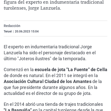
figura del experto en indumentaria tradicional
La rosa de los vientos
Caso
Extremadura
Virales
turolenses, Jorge Lanzuela.
Gente viajera
Retornados
Galicia
Televisión
Como el perro y el gat
Equipo de investigaci
La Rioja
Elecciones
Redacción
Operación Viuda Negr
Navarra
Teruel
|
20.06.2023 15:04
País Vasco
El experto en indumentaria tradicional Jorge
Lanzuela ha sido el personaje destacado en el
último "Joteros ilustres" de la temporada.
Comenzó en la
escuela de jota "La Fuente" de Cella
de donde es natural. En el 2011 se integró en la
Asociación Cultural Ciudad de los Amantes
de la
que fue presidente durante algunos años. En la
actualidad es el director de su grupo de jota.
En el 2014 abrió una tienda de trajes tradicionales
"La Basquiña"
en la capital turolense desde la que