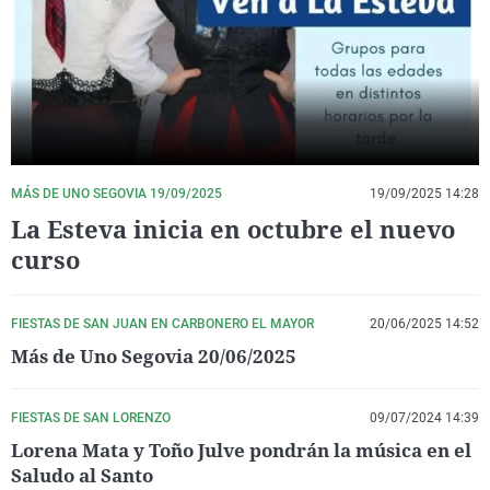
La rosa de los vientos
Caso
Extremadura
Virales
Gente viajera
Retornados
Galicia
Televisión
Como el perro y el gat
Equipo de investigaci
La Rioja
Elecciones
Operación Viuda Negr
Navarra
País Vasco
MÁS DE UNO SEGOVIA 19/09/2025
19/09/2025 14:28
La Esteva inicia en octubre el nuevo
curso
FIESTAS DE SAN JUAN EN CARBONERO EL MAYOR
20/06/2025 14:52
Más de Uno Segovia 20/06/2025
FIESTAS DE SAN LORENZO
09/07/2024 14:39
Lorena Mata y Toño Julve pondrán la música en el
Saludo al Santo