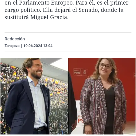
en el Parlamento Europeo. Para él, es el primer
La rosa de los vientos
Caso
Extremadura
Virales
cargo político. Ella dejará el Senado, donde la
Gente viajera
Retornados
Galicia
Televisión
sustituirá Miguel Gracia.
Como el perro y el gat
Equipo de investigaci
La Rioja
Elecciones
Operación Viuda Negr
Navarra
Redacción
Zaragoza
|
10.06.2024 13:04
País Vasco