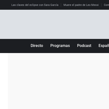
Las claves del eclipse con Sara García
Muere el padre de Leo Messi
Cont
Directo
Programas
Podcast
Espa
Más de uno
Los Perseguidos
Andalucía
Por fin
Malas decisiones
Aragón
Julia en la onda
Expedientes del más allá
Baleares
La brújula
El viaje del Guernica
Cantabria
Radioestadio
Invisibles
Cataluña
Radioestadio noche
Prohibido morirse
Comunidad de M
El colegio invisible
Esto no ha pasado
Comunitat Vale