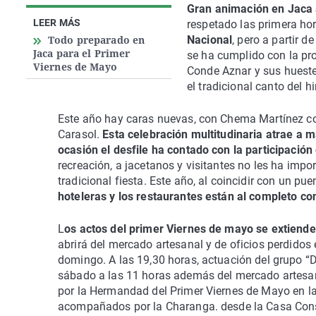
Gran animación en Jaca a
LEER MÁS
respetado las primera ho
Todo preparado en
Nacional
, pero a partir 
Jaca para el Primer
se ha cumplido con la pro
Viernes de Mayo
Conde Aznar y sus huestes
el tradicional canto del h
Este año hay caras nuevas, con Chema Martínez como
Carasol.
Esta celebración multitudinaria atrae a 
ocasión el desfile ha contado con la participaci
recreación, a jacetanos y visitantes no les ha impor
tradicional fiesta. Este año, al coincidir con un pu
hoteleras y los restaurantes están al completo c
L
os actos del primer Viernes de mayo se extiend
abrirá del mercado artesanal y de oficios perdidos
domingo. A las 19,30 horas, actuación del grupo “
sábado a las 11 horas además del mercado artesan
por la Hermandad del Primer Viernes de Mayo en la
acompañados por la Charanga. desde la Casa Consis