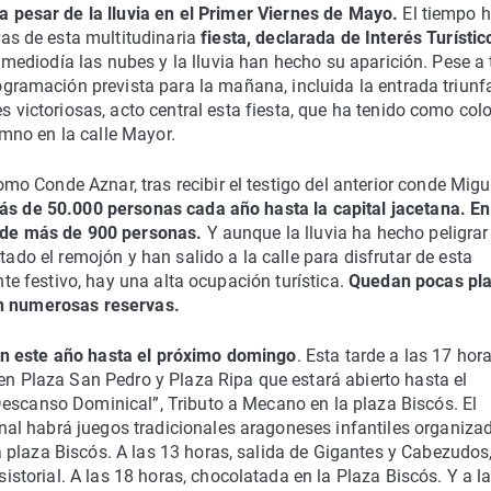
 pesar de la lluvia en el Primer Viernes de Mayo.
El tiempo 
ras de esta multitudinaria
fiesta, declarada de Interés Turístic
de mediodía las nubes y la lluvia han hecho su aparición. Pese a
gramación prevista para la mañana, incluida la entrada triunfa
 victoriosas, acto central esta fiesta, que ha tenido como col
imno en la calle Mayor.
 Conde Aznar, tras recibir el testigo del anterior conde Migu
más de 50.000 personas cada año hasta la capital jacetana. En
ón de más de 900 personas.
Y aunque la lluvia ha hecho peligrar
tado el remojón y han salido a la calle para disfrutar de esta
ente festivo, hay una alta ocupación turística.
Quedan pocas pl
on numerosas reservas.
en este año hasta el próximo domingo
. Esta tarde a las 17 hora
 en Plaza San Pedro y Plaza Ripa que estará abierto hasta el
Descanso Dominical”, Tributo a Mecano en la plaza Biscós. El
al habrá juegos tradicionales aragoneses infantiles organiza
 plaza Biscós. A las 13 horas, salida de Gigantes y Cabezudos
torial. A las 18 horas, chocolatada en la Plaza Biscós. Y a l