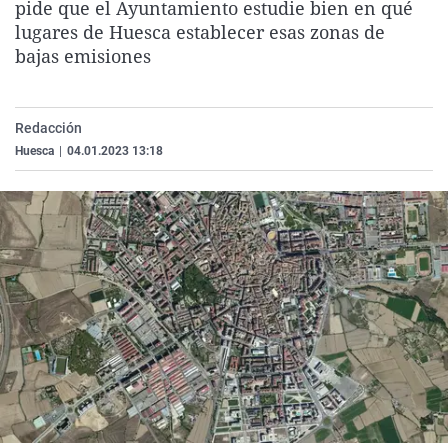
pide que el Ayuntamiento estudie bien en qué
La rosa de los vientos
Caso
Extremadura
Virales
lugares de Huesca establecer esas zonas de
Gente viajera
Retornados
Galicia
Televisión
bajas emisiones
Como el perro y el gat
Equipo de investigaci
La Rioja
Elecciones
Operación Viuda Negr
Navarra
Redacción
Huesca
|
04.01.2023 13:18
País Vasco