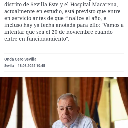
distrito de Sevilla Este y el Hospital Macarena,
La rosa de los vientos
Caso
Extremadura
Virales
actualmente en estudio, está previsto que entre
Gente viajera
Retornados
Galicia
Televisión
en servicio antes de que finalice el año, e
incluso hay ya fecha anotada para ello: "Vamos a
Como el perro y el gat
Equipo de investigaci
La Rioja
Elecciones
intentar que sea el 20 de noviembre cuando
Operación Viuda Negr
Navarra
entre en funcionamiento".
País Vasco
Onda Cero Sevilla
Sevilla
|
18.08.2025 10:45