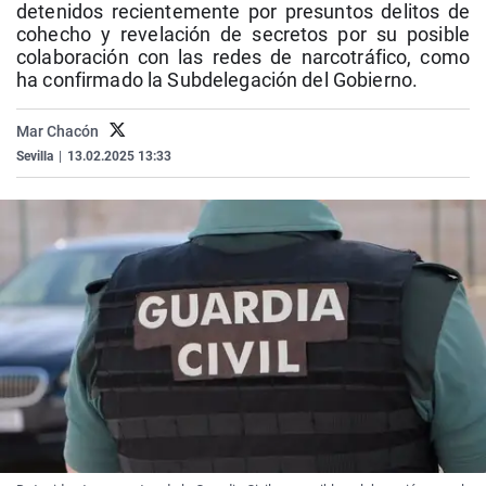
detenidos recientemente por presuntos delitos de
La rosa de los vientos
Caso
Extremadura
Virales
cohecho y revelación de secretos por su posible
colaboración con las redes de narcotráfico, como
Gente viajera
Retornados
Galicia
Televisión
ha confirmado la Subdelegación del Gobierno.
Como el perro y el gat
Equipo de investigaci
La Rioja
Elecciones
Operación Viuda Negr
Navarra
Mar Chacón
Sevilla
|
13.02.2025 13:33
País Vasco