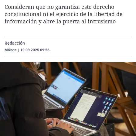
La rosa de los vientos
Caso
Extremadura
Virales
Consideran que no garantiza este derecho
constitucional ni el ejercicio de la libertad de
Gente viajera
Retornados
Galicia
Televisión
información y abre la puerta al intrusismo
Como el perro y el gat
Equipo de investigaci
La Rioja
Elecciones
Operación Viuda Negr
Navarra
Redacción
País Vasco
Málaga
|
19.09.2025 09:56