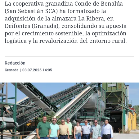
La cooperativa granadina Conde de Benalúa
La rosa de los vientos
Caso
Extremadura
Virales
(San Sebastián SCA) ha formalizado la
Gente viajera
Retornados
Galicia
Televisión
adquisición de la almazara La Ribera, en
Deifontes (Granada), consolidando su apuesta
Como el perro y el gat
Equipo de investigaci
La Rioja
Elecciones
por el crecimiento sostenible, la optimización
Operación Viuda Negr
Navarra
logística y la revalorización del entorno rural.
País Vasco
Redacción
Granada
|
03.07.2025 14:05