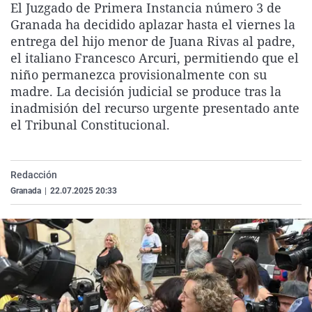
El Juzgado de Primera Instancia número 3 de
La rosa de los vientos
Caso
Extremadura
Virales
Granada ha decidido aplazar hasta el viernes la
Gente viajera
Retornados
Galicia
Televisión
entrega del hijo menor de Juana Rivas al padre,
el italiano Francesco Arcuri, permitiendo que el
Como el perro y el gat
Equipo de investigaci
La Rioja
Elecciones
niño permanezca provisionalmente con su
Operación Viuda Negr
Navarra
madre. La decisión judicial se produce tras la
inadmisión del recurso urgente presentado ante
País Vasco
el Tribunal Constitucional.
Redacción
Granada
|
22.07.2025 20:33