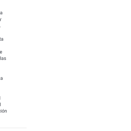
la
y
.
ta
de
las
ha
l
l
ción