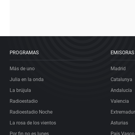
PROGRAMAS
EMISORAS
Más de uno
Madrid
Julia en la onda
Catalunya
La brújula
Andalucía
Radioestadio
Valencia
Radioestadio Noche
Extremadu
La rosa de los vientos
Asturias
Por fin no es lunes
País Vasco