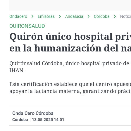
La rosa de los vientos
Caso
Extremadura
Gente viajera
Retornados
Galicia
Ondacero
Emisoras
Andalucía
Córdoba
Notic
Como el perro y el
Equipo de investigación
La Rioja
QUIRONSALUD
gato
Quirón único hospital pri
Operación Viuda
Navarra
Negra
País Vasco
en la humanización del n
Quirónsalud Córdoba, único hospital privado de l
IHAN.
Esta certificación establece que el centro apues
apoyar la lactancia materna, garantizando práct
Onda Cero Córdoba
Córdoba
|
13.05.2025 14:01