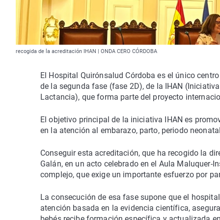
recogida de la acreditación IHAN | ONDA CERO CÓRDOBA
El Hospital Quirónsalud Córdoba es el único centro
de la segunda fase (fase 2D), de la IHAN (Iniciativ
Lactancia), que forma parte del proyecto internaci
El objetivo principal de la iniciativa IHAN es prom
en la atención al embarazo, parto, periodo neonatal
Conseguir esta acreditación, que ha recogido la di
Galán, en un acto celebrado en el Aula Maluquer-In
complejo, que exige un importante esfuerzo por part
La consecución de esa fase supone que el hospital
atención basada en la evidencia científica, asegur
bebés recibe formación específica y actualizada e