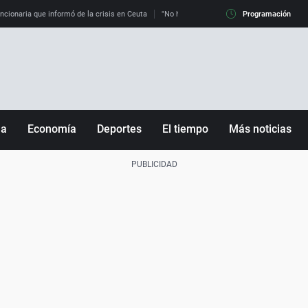
uncionaria que informó de la crisis en Ceuta
"No hay mafias, que no nos engañen": exper
Programación
ña
Economía
Deportes
El tiempo
Más noticias
Fútbol
Sociedad
Baloncesto
Mundo
Tenis
Salud
Motor
Cultura
Ciencia y Tecnología
adrid
Gastronomía
nciana
Medio ambiente