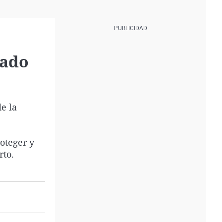
tado
e la
oteger y
rto.