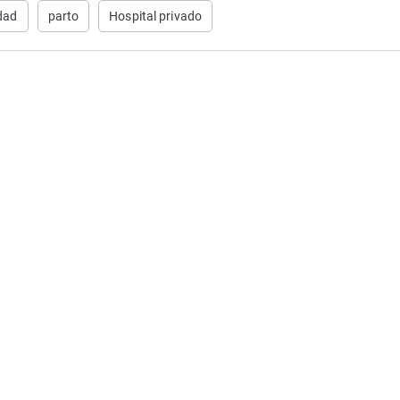
dad
parto
Hospital privado