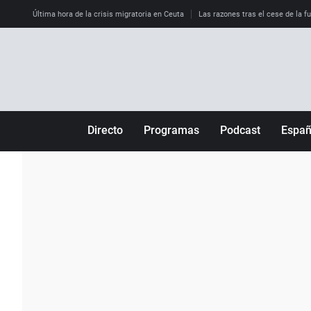
Última hora de la crisis migratoria en Ceuta
Las razones tras el cese de la f
Directo
Programas
Podcast
Espa
Más de uno
Los Perseguidos
Andalucía
Por fin
Malas decisiones
Aragón
Julia en la onda
Expedientes del más allá
Baleares
La brújula
El viaje del Guernica
Cantabria
Radioestadio
Invisibles
Cataluña
Radioestadio noche
Prohibido morirse
Comunidad de M
El colegio invisible
Esto no ha pasado
Comunitat Vale